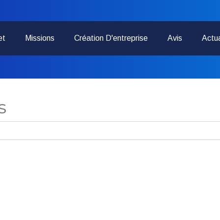
et
Missions
Création D'entreprise
Avis
Actua
s