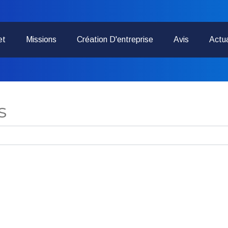
et
Missions
Création D'entreprise
Avis
Actua
s