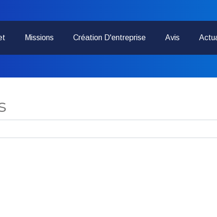
et
Missions
Création D'entreprise
Avis
Actua
s