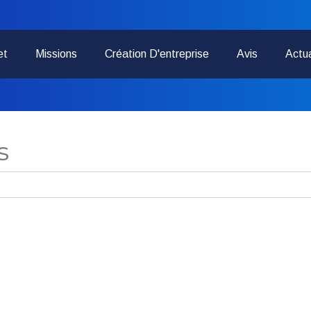
et
Missions
Création D'entreprise
Avis
Actua
s